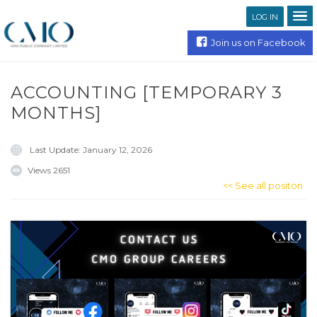
LOG IN
Join us on Facebook
ACCOUNTING [TEMPORARY 3
MONTHS]
Last Update:
January 12, 2026
Views
2651
<< See all positon