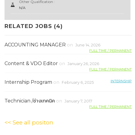
Other Qualification :
N/A
RELATED JOBS (4)
ACCOUNTING MANAGER
on
June 14, 2026
FULL TIME / PERMANENT
Content & VDO Editor
on
January 26, 2026
FULL TIME / PERMANENT
INTERNSHIP
Internship Program
on
February 6, 2025
Technician /ช่างเทคนิค
on
January 7, 2017
FULL TIME / PERMANENT
<< See all positon