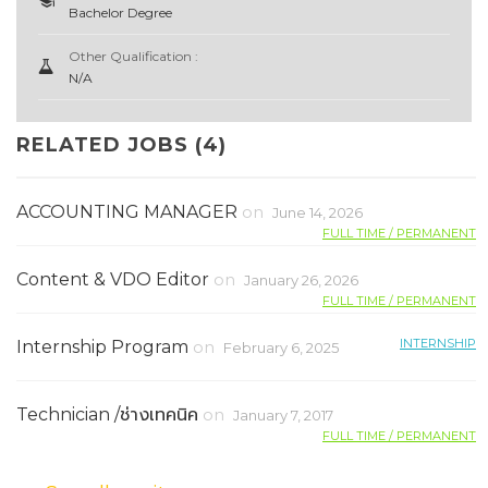
Bachelor Degree
Other Qualification :
N/A
RELATED JOBS (4)
ACCOUNTING MANAGER
on
June 14, 2026
FULL TIME / PERMANENT
Content & VDO Editor
on
January 26, 2026
FULL TIME / PERMANENT
INTERNSHIP
Internship Program
on
February 6, 2025
Technician /ช่างเทคนิค
on
January 7, 2017
FULL TIME / PERMANENT