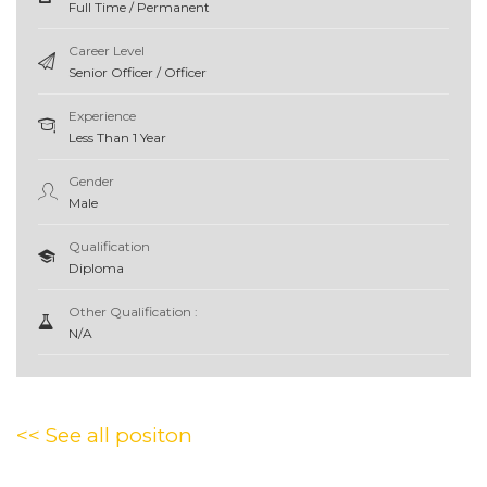
Full Time / Permanent
Career Level
Senior Officer / Officer
Experience
Less Than 1 Year
Gender
Male
Qualification
Diploma
Other Qualification :
N/A
<< See all positon