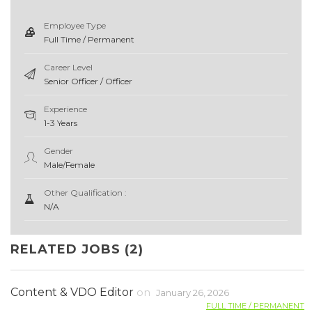
Employee Type
Full Time / Permanent
Career Level
Senior Officer / Officer
Experience
1-3 Years
Gender
Male/Female
Other Qualification :
N/A
RELATED JOBS (2)
Content & VDO Editor
on
January 26, 2026
FULL TIME / PERMANENT