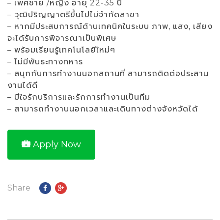
– เพศชาย /หญิง อายุ 22-35 ปี
– วุฒิปริญญาตรีขึ้นไปไม่จํากัดสาขา
– หากมีประสบการณ์ด้านเทคนิคในระบบ ภาพ, แสง, เสียง
จะได้รับการพิจารณาเป็นพิเศษ
– พร้อมเรียนรู้เทคโนโลยีใหม่ๆ
– ไม่มีพันธะทางทหาร
– สนุกกับการทํางานนอกสถานที่ สามารถติดต่อประสาน
งานได้ดี
– มีใจรักบริการและรักการทํางานเป็นทีม
– สามารถทํางานนอกเวลาและเดินทางต่างจังหวัดได้
Apply Now
Share