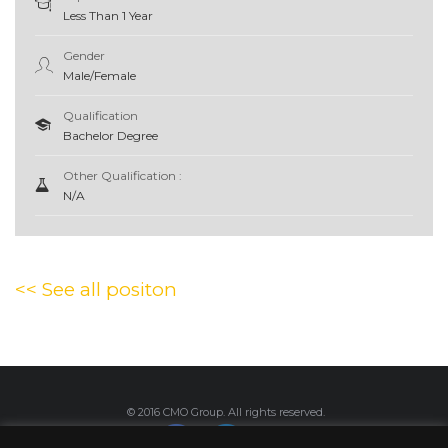
Less Than 1 Year
Gender
Male/Female
Qualification
Bachelor Degree
Other Qualification :
N/A
<< See all positon
© 2016 CMO Group. All rights reserved.