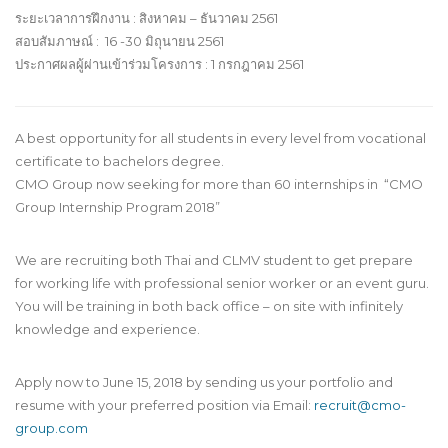
ระยะเวลาการฝึกงาน : สิงหาคม – ธันวาคม 2561
สอบสัมภาษณ์ : 16 -30 มิถุนายน 2561
ประกาศผลผู้ผ่านเข้าร่วมโครงการ : 1 กรกฎาคม 2561
A best opportunity for all students in every level from vocational
certificate to bachelors degree.
CMO Group now seeking for more than 60 internships in “CMO
Group Internship Program 2018”
We are recruiting both Thai and CLMV student to get prepare
for working life with professional senior worker or an event guru.
You will be training in both back office – on site with infinitely
knowledge and experience.
Apply now to June 15, 2018 by sending us your portfolio and
resume with your preferred position via Email:
recruit@cmo-
group.com