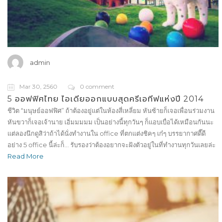
admin
Mar 30, 2560
0 comment
5 ออฟฟิศไทย ไอเดียออกแบบสุดครีเอทีฟแห่งปี 2014
ชีวิต “มนุษย์ออฟฟิศ” ถ้าต้องอยู่แต่ในห้องสี่เหลี่ยม หันซ้ายก็เจอเพื่อนร่วมงาน
หันขวาก็เจอเจ้านาย เอิ่มมมมม เป็นอย่างนี้ทุกวันๆ ก็แอบเบื่อได้เหมือนกันนะ
แต่ลองนึกดูสิว่าถ้าได้นั่งทำงานใน office ที่ตกแต่งชิคๆ เก๋ๆ บรรยากาศดี๊ดี
อย่าง 5 office นี้ล่ะก็… รับรองว่าต้องอยากจะฝังตัวอยู่ในที่ทำงานทุกวันเลยล่ะ
Read More