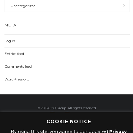
Uncategorized
META
Log in
Entries feed
Comments feed
WordPress.org
© 2016 CMO Group. All rights reserved.
COOKIE NOTICE
By using this site, you agree to our updated
Privacy
Privacy Policy