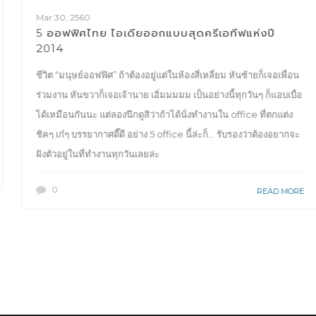
Mar 30, 2560
5 ออฟฟิศไทย ไอเดียออกแบบสุดครีเอทีฟแห่งปี
2014
ชีวิต “มนุษย์ออฟฟิศ” ถ้าต้องอยู่แต่ในห้องสี่เหลี่ยม หันซ้ายก็เจอเพื่อน
ร่วมงาน หันขวาก็เจอเจ้านาย เอิ่มมมมม เป็นอย่างนี้ทุกวันๆ ก็แอบเบื่อ
ได้เหมือนกันนะ แต่ลองนึกดูสิว่าถ้าได้นั่งทำงานใน office ที่ตกแต่ง
ชิคๆ เก๋ๆ บรรยากาศดี๊ดี อย่าง 5 office นี้ล่ะก็… รับรองว่าต้องอยากจะ
ฝังตัวอยู่ในที่ทำงานทุกวันเลยล่ะ
0
READ MORE