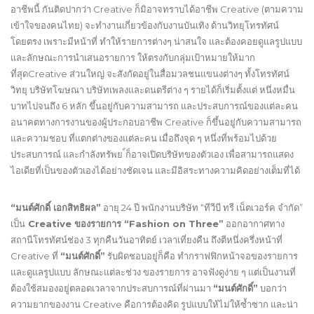
อาชีพนี้ กันติดปากว่า Creative ก็มิอาจทราบได้อาชีพ Creative (ตามความ
เข้าใจของคนไทย) จะทำงานเกี่ยวข้องกับงานบันเทิง ด้านวิทยุโทรทัศน์
โดยตรง เพราะมีหน้าที่ ทำให้รายการต่างๆ น่าสนใจ และต้องคอยดูแลรูปแบบ
และลักษณะการนำเสนอรายการ ให้ตรงกับกลุ่มเป้าหมายให้มาก
ที่สุดCreative ส่วนใหญ่ จะสังกัดอยู่ในสื่อมวลชนแขนงต่างๆ ทั้งโทรทัศน์
วิทยุ บริษัทโฆษณา บริษัทเพลงและดนตรีต่าง ๆ รายได้ก็เริ่มตั้งแต่ หนึ่งหมื่น
บาทไปจนถึง 6 หลัก ขึ้นอยู่กับความสามารถ และประสบการณ์ของแต่ละคน
อนาคตทางการงานของผู้ประกอบอาชีพ Creative ก็ขึ้นอยู่กับความสามารถ
และความชอบ ที่แตกต่างของแต่ละคน เมื่อถึงจุด ๆ หนึ่งที่พร้อมไปด้วย
ประสบการณ์ และกำลังทรัพย ์ก็อาจเปิดบริษัทของตัวเอง เพื่อสามารถแสดง
ไอเดียที่เป็นของตัวเองได้อย่างชัดเจน และมีอิสระทางความคิดอย่างเต็มที่ได้
“มนต์ศักดิ์ เอกสิทธิผล”
อายุ 24 ปี พนักงานบริษัท “ทีวีบี ทรี เน็ตเวอร์ค จำกัด”
เป็น
Creative ของรายการ “Fashion on Three”
ออกอากาศทาง
สถานีโทรทัศน์ช่อง 3 ทุกคืนวันอาทิตย์ เวลาเที่ยงคืน ถึงตีหนึ่งครึ่งหน้าที่
Creative ที่
“มนต์ศักดิ์”
รับผิดชอบอยู่ก็คือ ทำกราฟฟิกหน้าจอของรายการ
และดูแลรูปแบบ ลักษณะแต่ละช่วง ของรายการ อาจฟังดูง่าย ๆ แต่เป็นงานที่
ต้องใช้สมองอยู่ตลอดเวลาจากประสบการณ์ที่ผ่านมา
“มนต์ศักดิ์”
บอกว่า
ความยากของงาน Creative คือการต้องคิด รูปแบบให้ไม่ให้ซ้ำซาก และน่า