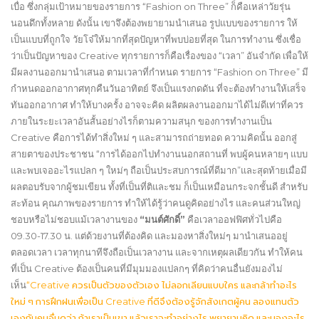
เบื่อ ซึ่งกลุ่มเป้าหมายของรายการ “Fashion on Three” ก็คือเหล่าวัยรุ่น
นอนดึกทั้งหลาย ดังนั้น เขาจึงต้องพยายามนำเสนอ รูปแบบของรายการ ให้
เป็นแบบที่ถูกใจ วัยโจ๋ให้มากที่สุดปัญหาที่พบบ่อยที่สุด ในการทำงาน ซึ่งเชื่อ
ว่าเป็นปัญหาของ Creative ทุกรายการก็คือเรื่องของ “เวลา” อันจำกัด เพื่อให้
มีผลงานออกมานำเสนอ ตามเวลาที่กำหนด รายการ “Fashion on Three” มี
กำหนดออกอากาศทุกคืนวันอาทิตย์ จึงเป็นแรงกดดัน ที่จะต้องทำงานให้เสร็จ
ทันออกอากาศ ทำให้บางครั้ง อาจจะคิด ผลิตผลงานออกมาได้ไม่ดีเท่าที่ควร
ภายในระยะเวลาอันสั้นอย่างไรก็ตามความสนุก ของการทำงานเป็น
Creative คือการได้ทำสิ่งใหม่ ๆ และสามารถถ่ายทอด ความคิดนั้น ออกสู่
สายตาของประชาชน “การได้ออกไปทำงานนอกสถานที่ พบผู้คนหลายๆ แบบ
และพบเจออะไรแปลก ๆ ใหม่ๆ ถือเป็นประสบการณ์ที่ดีมาก”และสุดท้ายเมื่อมี
ผลตอบรับจากผู้ชมเขียน ทั้งที่เป็นที่ติและชม ก็เป็นเหมือนกระจกชั้นดี สำหรับ
สะท้อน คุณภาพของรายการ ทำให้ได้รู้ว่าคนดูคิดอย่างไร และคนส่วนใหญ่
ชอบหรือไม่ชอบแม้เวลางานของ
“มนต์ศักดิ์”
คือเวลาออฟฟิศทั่วไปคือ
09.30-17.30 น. แต่ด้วยงานที่ต้องคิด และมองหาสิ่งใหม่ๆ มานำเสนออยู่
ตลอดเวลา เวลาทุกนาทีจึงถือเป็นเวลางาน และจากเหตุผลเดียวกัน ทำให้คน
ที่เป็น Creative ต้องเป็นคนที่มีมุมมองแปลกๆ ที่คิดว่าคนอื่นยังมองไม่
เห็น
“Creative ควรเป็นตัวของตัวเอง ไม่ลอกเลียนแบบใคร และกล้าทำอะไร
ใหม่ ๆ การฝึกฝนเพื่อเป็น Creative ที่ดีจึงต้องรู้จักสังเกตผู้คน ลองแทนตัว
เองกับคนอื่นดูว่า ถ้าเราเป็นเขา แล้วเราจะทำอย่างไร พยายามคิด และมองอะไร