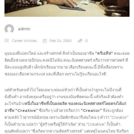
admin
Career Articles
Feb 24, 2560
0
มุมมองที่แปลกใหม่ และสร้างสรรค์ สิ่งจำเป็นของอาชีพ
“ครีเอทีฟ”
คณะยอด
ฮิตเมื่อช่วงหลายปีก่อน คงหนีไม่พ้น คณะนิเทศศาสตร์ หรือวารสารศาสตร์ ที่
มีคะแนนสูงลิบลิ่ว เด็กนักเรียนมากมาย เลือกเรียนคณะนี้ มีทั้งเลือกเพราะ
ชอบเอง เลือกตามกระแส และที่เลือก เพราะไม่รู้จะเรียนอะไรดี
แต่สำหรับคนทั่วไป โดยเฉพาะพ่อแม่หัวเก่า ที่เป็นห่วงว่าลูกจะไม่มีงานที่
ยั่งยืนทำ อาจยังคลุมเครืออยู่ว่า งานของบัณฑิตคณะนี้ แท้จริงแล้วต้องทำ
อะไรกันบ้าง
หนึ่งในอาชีพที่เป็นผลผลิต ของคณะนิเทศศาสตร์โดยตรงได้แก่
อาชีพ
“Creative”
ซึ่งจริง ๆ แล้วควรเรียกว่า
“Creator”
จึงจะถูกต้อง
ตามหลัก ไวยากรณ์อังกฤษ เพราะเปิดดิกชันนารีเล่มไหน ๆ คำว่า “Creator”
ก็เป็นคำนาม แปลว่า “ผู้สร้างหรือผู้ให้กำเนิด” ส่วน “Creative” ก็เป็นคำ
คุณศัพท์แปลว่า “ซึ่งเกิดจากความคิดสร้างสรรค์” แต่เหตุไฉนคนไทย จึงเรียก